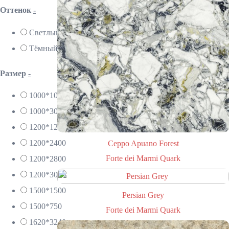
Оттенок
-
Светлый
Тёмный
Размер
-
1000*1000
1000*3000
1200*1200
1200*2400
Ceppo Apuano Forest
Forte dei Marmi Quark
1200*2800
1200*3000
1500*1500
Persian Grey
1500*750
Forte dei Marmi Quark
1620*3240