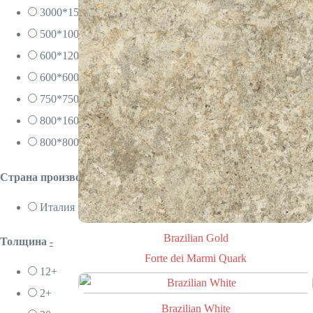
3000*1500
500*1000
600*1200
600*600
750*750
800*1600
800*800
Страна производителя
Италия
Brazilian Gold
Толщина
-
Forte dei Marmi Quark
12+
2+
Brazilian White